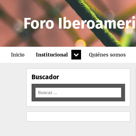
Foro Iberoameri
expand
Inicio
Institucional
Quiénes somos
child
menu
Buscador
Buscar