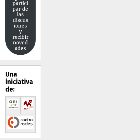
partici
par de
las
discus
iones
y
recibir
noved
ades
Una
iniciativa
de: